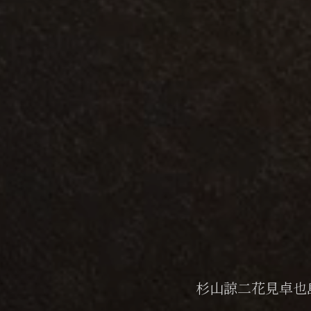
杉山諒二
花見卓也