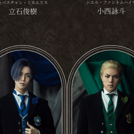
シエル・ファントムハイ
セバスチャン・ミカエリス
小西詠斗
立石俊樹