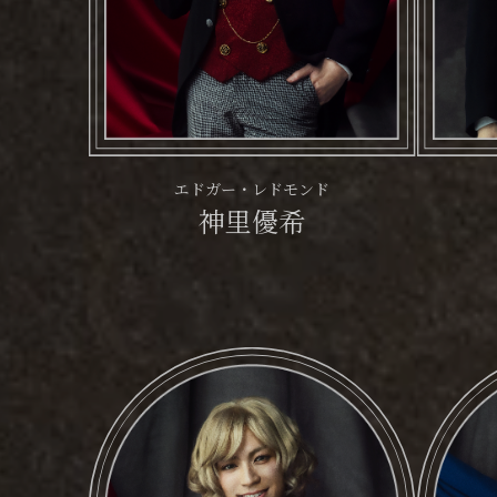
エドガー・レドモンド
神里優希