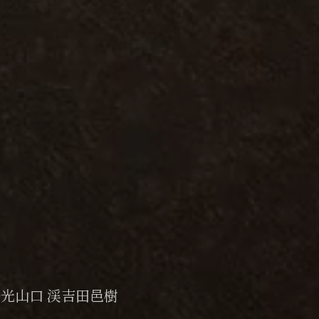
悟光
山口 渓
吉田邑樹