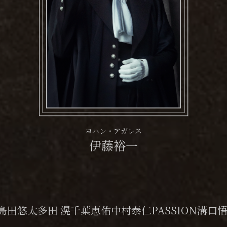
ヨハン・アガレス
伊藤裕一
島田悠太
多田 滉
千葉恵佑
中村泰仁
PASSION
溝口