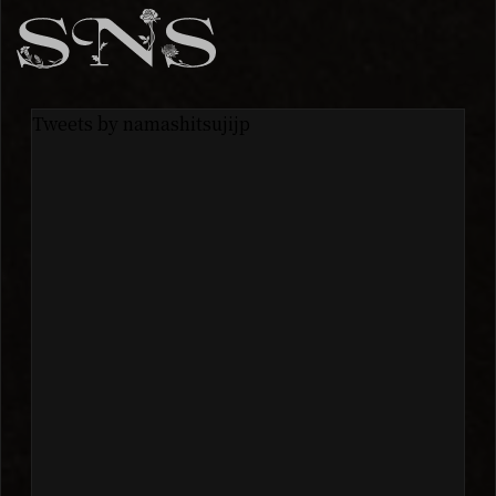
Tweets by namashitsujijp