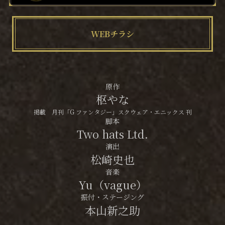
WEBチラシ
原作
枢やな
掲載 月刊「G ファンタジー」スクウェア・エニックス 刊
脚本
Two hats Ltd.
演出
松崎史也
音楽
Yu（vague）
振付・ステージング
本山新之助