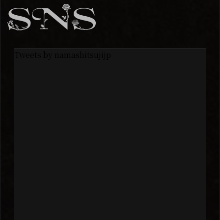
Tweets by namashitsujijp