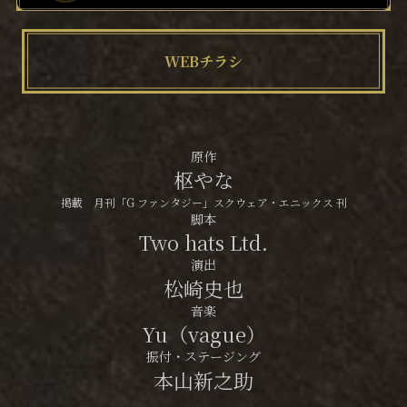
WEBチラシ
原作
枢やな
掲載 月刊「G ファンタジー」スクウェア・エニックス 刊
脚本
Two hats Ltd.
演出
松崎史也
音楽
Yu（vague）
振付・ステージング
本山新之助